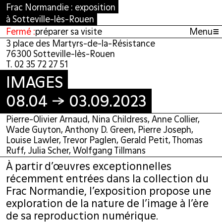
Frac Normandie : exposition
à Sotteville-lès-Rouen
≡
Fermé :
préparer sa visite
Menu
3 place des Martyrs-de-la-Résistance
76300 Sotteville-lès-Rouen
T. 02 35 72 27 51
IMAGES
IMAGES
08.04 → 03.09.2023
08.04 → 03.09.2023
Pierre-Olivier Arnaud, Nina Childress, Anne Collier,
Wade Guyton, Anthony D. Green, Pierre Joseph,
Louise Lawler, Trevor Paglen, Gerald Petit, Thomas
Ruff, Julia Scher, Wolfgang Tillmans
À partir d’œuvres exceptionnelles
récemment entrées dans la collection du
Frac Normandie, l’exposition propose une
exploration de la nature de l’image à l’ère
de sa reproduction numérique.