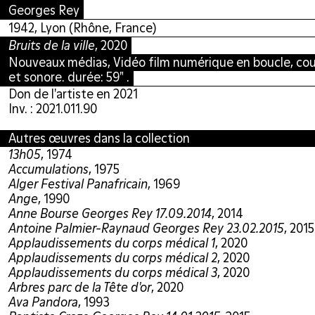
Georges Rey
1942, Lyon (Rhône, France)
Bruits de la ville
, 2020
Nouveaux médias, Vidéo film numérique en boucle, cou
et sonore. durée: 59" .
Don de l'artiste en 2021
Inv. : 2021.011.90
Autres œuvres dans la collection
13h05
, 1974
Accumulations
, 1975
Alger Festival Panafricain
, 1969
Ange
, 1990
Anne Bourse Georges Rey 17.09.2014
, 2014
Antoine Palmier-Raynaud Georges Rey 23.02.2015
, 2015
Applaudissements du corps médical 1
, 2020
Applaudissements du corps médical 2
, 2020
Applaudissements du corps médical 3
, 2020
Arbres parc de la Tête d'or
, 2020
Ava Pandora
, 1993