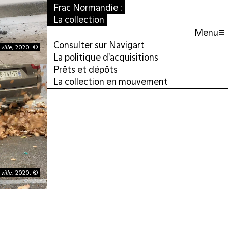
Frac Normandie :
La collection
≡
Menu
Consulter sur Navigart
 ville
, 2020. ©
La politique d'acquisitions
Prêts et dépôts
La collection en mouvement
 ville
, 2020. ©