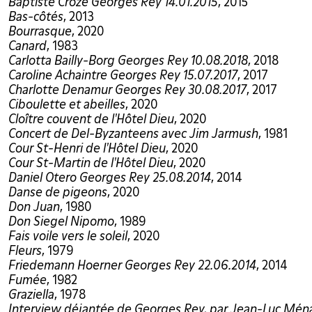
Baptiste Croze Georges Rey 14.01.2015
, 2015
Bas-côtés
, 2013
Bourrasque
, 2020
Canard
, 1983
Carlotta Bailly-Borg Georges Rey 10.08.2018
, 2018
Caroline Achaintre Georges Rey 15.07.2017
, 2017
Charlotte Denamur Georges Rey 30.08.2017
, 2017
Ciboulette et abeilles
, 2020
Cloître couvent de l'Hôtel Dieu
, 2020
Concert de Del-Byzanteens avec Jim Jarmush
, 1981
Cour St-Henri de l'Hôtel Dieu
, 2020
Cour St-Martin de l'Hôtel Dieu
, 2020
Daniel Otero Georges Rey 25.08.2014
, 2014
Danse de pigeons
, 2020
Don Juan
, 1980
Don Siegel Nipomo
, 1989
Fais voile vers le soleil
, 2020
Fleurs
, 1979
Friedemann Hoerner Georges Rey 22.06.2014
, 2014
Fumée
, 1982
Graziella
, 1978
Interview déjantée de Georges Rey, par Jean-Luc Mén