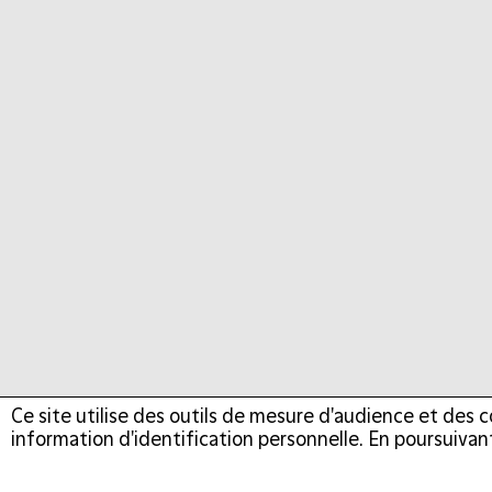
Ce site utilise des outils de mesure d'audience et des c
information d'identification personnelle. En poursuivant
Le Frac Normandie est avant tout une collection dédié