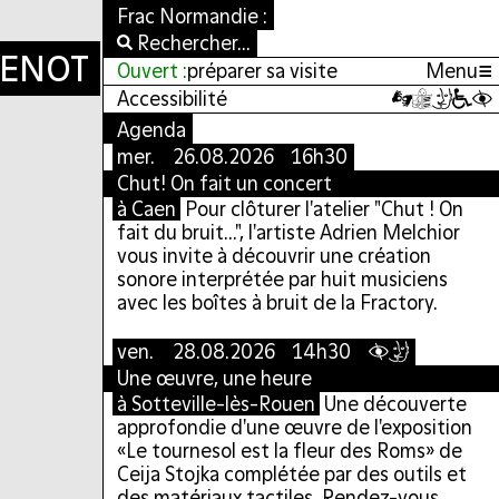
Frac Normandie :
Rechercher...
GENOT
GENOT
≡
Ouvert :
préparer sa visite
Menu
Accessibilité
Agenda
mer.
26.08.2026 16h30
Chut! On fait un concert
à Caen
Pour clôturer l'atelier "Chut ! On
fait du bruit...", l'artiste Adrien Melchior
vous invite à découvrir une création
sonore interprétée par huit musiciens
avec les boîtes à bruit de la Fractory.
ven.
28.08.2026 14h30
Une œuvre, une heure
à Sotteville-lès-Rouen
Une découverte
approfondie d'une œuvre de l'exposition
«Le tournesol est la fleur des Roms» de
Ceija Stojka complétée par des outils et
des matériaux tactiles. Rendez-vous